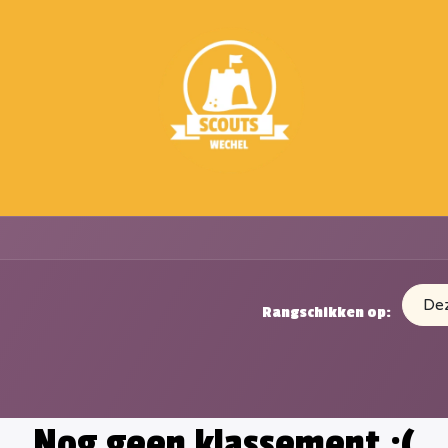
De
Rangschikken op:
Nog geen klassement :(