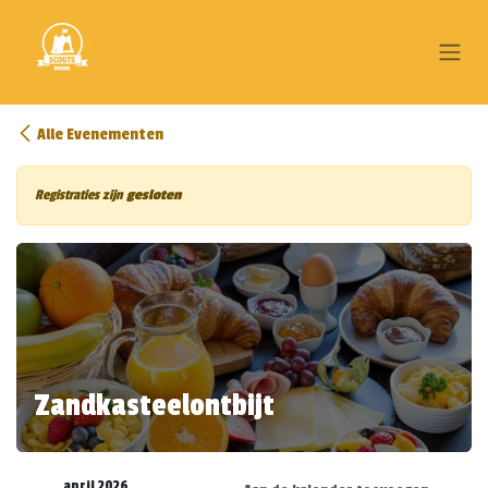
Overslaan naar inhoud
Alle Evenementen
Registraties zijn
gesloten
Zandkasteelontbijt
april 2026