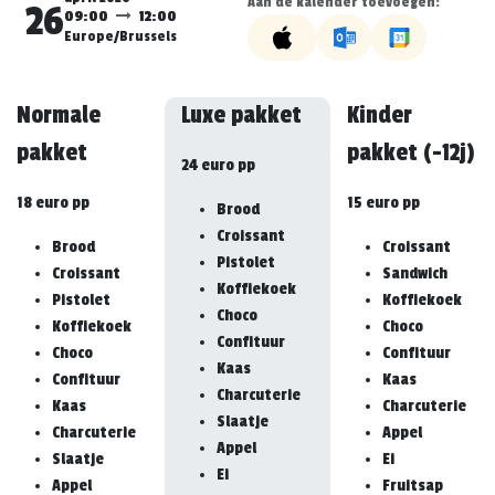
Aan de kalender toevoegen:
26
09:00
12:00
Europe/Brussels
Normale
Luxe pakket
Kinder
pakket
pakket (-12j)
24 euro pp
18 euro pp
15 euro pp
Brood
Croissant
Brood
Croissant
Pistolet
Croissant
Sandwich
Koffiekoek
Pistolet
Koffiekoek
Choco
Koffiekoek
Choco
Confituur
Choco
Confituur
Kaas
Confituur
Kaas
Charcuterie
Kaas
Charcuterie
Slaatje
Charcuterie
Appel
Appel
Slaatje
Ei
Ei
Appel
Fruitsap