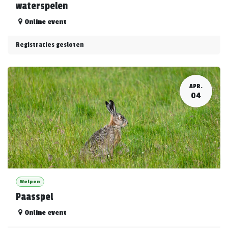
waterspelen
Online event
Registraties gesloten
APR.
04
Welpen
Paasspel
Online event