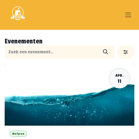
Overslaan naar inhoud
Evenementen
APR.
11
Welpen